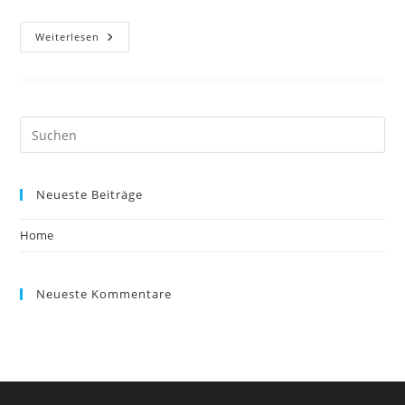
Home
Weiterlesen
Pre
Es
to
Neueste Beiträge
clo
the
Home
sea
pan
Neueste Kommentare