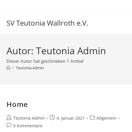
Zum
Inhalt
springen
SV Teutonia Wallroth e.V.
Autor:
Teutonia Admin
Dieser Autor hat geschrieben 1 Artikel
>
Teutonia Admin
Home
Beitrags-
Beitrag
Beitrags-
Teutonia Admin
4. Januar 2021
Allgemein
Autor:
veröffentlicht:
Kategorie:
Beitrags-
0 Kommentare
Kommentare: